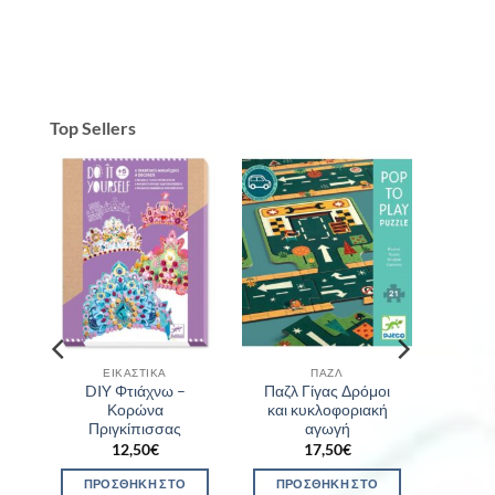
Top Sellers
ΕΙΚΑΣΤΙΚΆ
ΠΑΖΛ
δι
DIY Φτιάχνω –
Παζλ Γίγας Δρόμοι
Κορώνα
και κυκλοφοριακή
Πριγκίπισσας
αγωγή
12,50
€
17,50
€
ΠΡΟΣΘΉΚΗ ΣΤΟ
ΠΡΟΣΘΉΚΗ ΣΤΟ