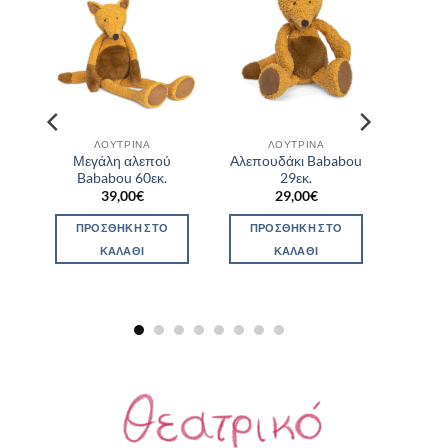
ΛΟΎΤΡΙΝΑ
ΛΟΎΤΡΙΝΑ
Μεγάλη αλεπού
Αλεπουδάκι Bababou
νο
Bababou 60εκ.
29εκ.
39,00
€
29,00
€
ΠΡΟΣΘΉΚΗ ΣΤΟ
ΠΡΟΣΘΉΚΗ ΣΤΟ
ΚΑΛΆΘΙ
ΚΑΛΆΘΙ