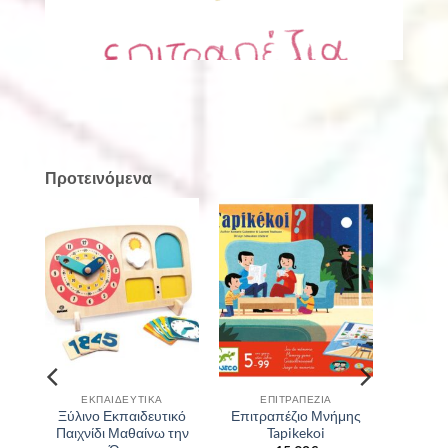
Προτεινόμενα
ΕΚΠΑΙΔΕΥΤΙΚΆ
ΕΠΙΤΡΑΠΈΖΙΑ
Ξύλινο Εκπαιδευτικό
Επιτραπέζιο Μνήμης
ς
Παιχνίδι Μαθαίνω την
Tapikekoi