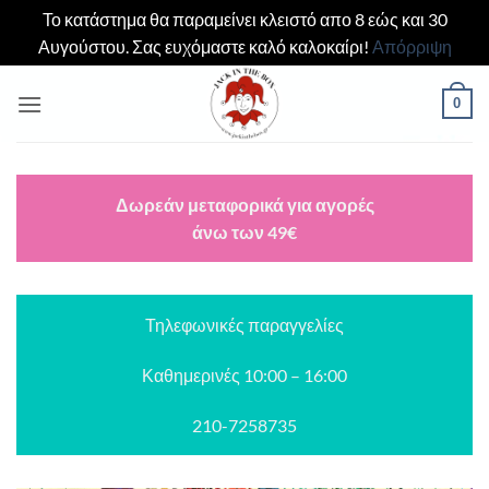
Το κατάστημα θα παραμείνει κλειστό απο 8 εώς και 30
Αυγούστου. Σας ευχόμαστε καλό καλοκαίρι!
Απόρριψη
Μετάβαση
0
στο
περιεχόμενο
Δωρεάν μεταφορικά για αγορές
άνω των 49€
Τηλεφωνικές παραγγελίες
Καθημερινές 10:00 – 16:00
210-7258735