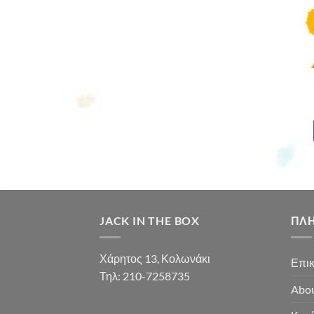
JACK IN THE BOX
ΠΛ
Χάρητος 13, Κολωνάκι
Επικ
Τηλ: 210-7258735
Abou