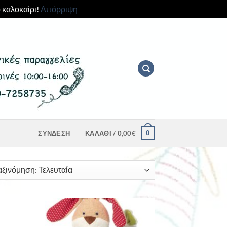
 καλοκαίρι!
Απόρριψη
0
ΣΎΝΔΕΣΗ
ΚΑΛΆΘΙ /
0,00
€
d