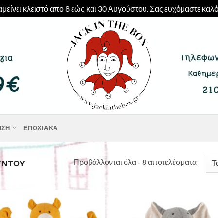
μείνει κλειστό απο 8 εώς και 30 Αυγούστου. Σας ευχόμαστε καλό
ΗΣΗ
ΕΠΟΧΙΑΚΆ
Sorte
Προβάλλονται όλα - 8 αποτελέσματα
ΥΝΤΟΎ
by
latest