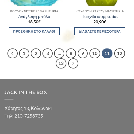
ΚΟΥΔΟΥΝΊΣΤΡΕΣ/ ΜΑΣΗΤΉΡΙΑ
ΚΟΥΔΟΥΝΊΣΤΡΕΣ/ ΜΑΣΗΤΉΡΙΑ
Ανάγλυφη μπάλα
Παιχνίδι ισορροπίας
18,50
€
20,90
€
ΠΡΟΣΘΉΚΗ ΣΤΟ ΚΑΛΆΘΙ
ΔΙΑΒΆΣΤΕ ΠΕΡΙΣΣΌΤΕΡΑ
1
2
3
…
8
9
10
11
12
13
JACK IN THE BOX
Χάρητος 13, Κολωνάκι
Τηλ: 210-7258735