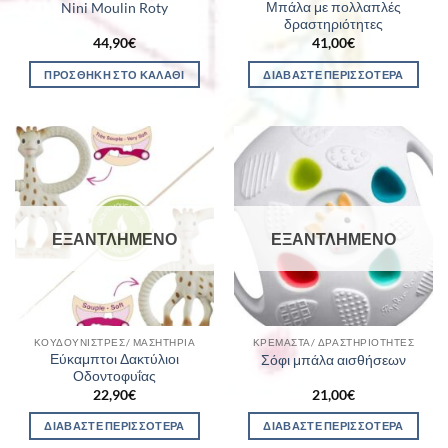
Μπάλα με πολλαπλές
Nini Moulin Roty
δραστηριότητες
44,90
€
41,00
€
ΠΡΟΣΘΉΚΗ ΣΤΟ ΚΑΛΆΘΙ
ΔΙΑΒΆΣΤΕ ΠΕΡΙΣΣΌΤΕΡΑ
ΕΞΑΝΤΛΗΜΈΝΟ
ΕΞΑΝΤΛΗΜΈΝΟ
ΚΟΥΔΟΥΝΊΣΤΡΕΣ/ ΜΑΣΗΤΉΡΙΑ
ΚΡΕΜΑΣΤΆ/ ΔΡΑΣΤΗΡΙΌΤΗΤΕΣ
Εύκαμπτοι Δακτύλιοι
Σόφι μπάλα αισθήσεων
Οδοντοφυΐας
22,90
€
21,00
€
ΔΙΑΒΆΣΤΕ ΠΕΡΙΣΣΌΤΕΡΑ
ΔΙΑΒΆΣΤΕ ΠΕΡΙΣΣΌΤΕΡΑ