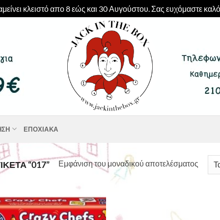
μείνει κλειστό απο 8 εώς και 30 Αυγούστου. Σας ευχόμαστε καλό
ΗΣΗ
ΕΠΟΧΙΑΚΆ
Εμφάνιση του μοναδικού αποτελέσματος
ΚΈΤΑ “017”