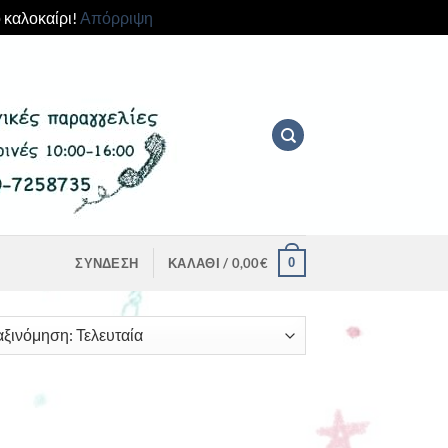
 καλοκαίρι!
Απόρριψη
0
ΣΎΝΔΕΣΗ
ΚΑΛΆΘΙ /
0,00
€