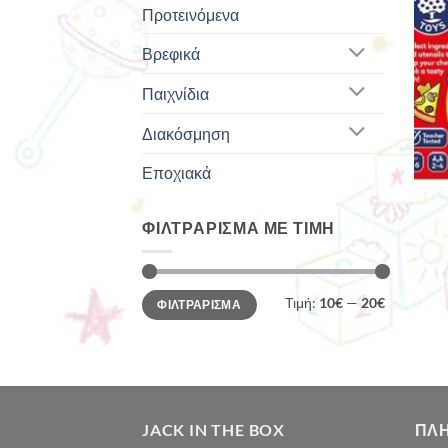
Προτεινόμενα
Βρεφικά
Παιχνίδια
Διακόσμηση
Εποχιακά
ΦΙΛΤΡΆΡΙΣΜΑ ΜΕ ΤΙΜΉ
Ελάχιστη
Μέγιστη
Τιμή:
10€
—
20€
ΦΙΛΤΡΆΡΙΣΜΑ
τιμή
τιμή
JACK IN THE BOX
ΠΛ