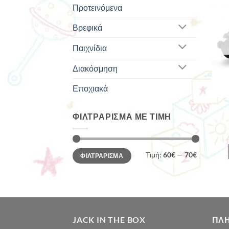
Προτεινόμενα
Βρεφικά
Παιχνίδια
Διακόσμηση
Εποχιακά
ΦΙΛΤΡΆΡΙΣΜΑ ΜΕ ΤΙΜΉ
Ελάχιστη
Μέγιστη
Τιμή:
60€
—
70€
ΦΙΛΤΡΆΡΙΣΜΑ
τιμή
τιμή
JACK IN THE BOX
ΠΛ