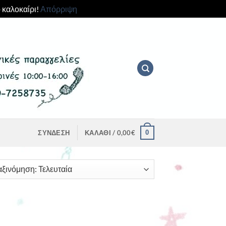
 καλοκαίρι!
Απόρριψη
0
ΣΎΝΔΕΣΗ
ΚΑΛΆΘΙ /
0,00
€