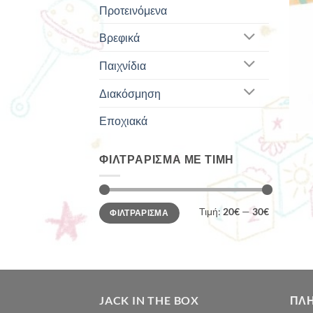
Προτεινόμενα
Βρεφικά
Παιχνίδια
Διακόσμηση
Εποχιακά
ΦΙΛΤΡΆΡΙΣΜΑ ΜΕ ΤΙΜΉ
Ελάχιστη
Μέγιστη
Τιμή:
20€
—
30€
ΦΙΛΤΡΆΡΙΣΜΑ
τιμή
τιμή
JACK IN THE BOX
ΠΛ