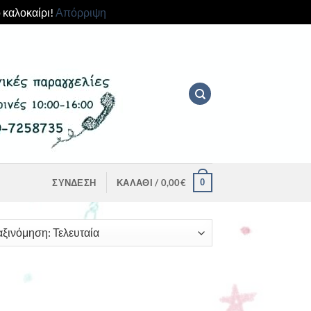
 καλοκαίρι!
Απόρριψη
0
ΣΎΝΔΕΣΗ
ΚΑΛΆΘΙ /
0,00
€