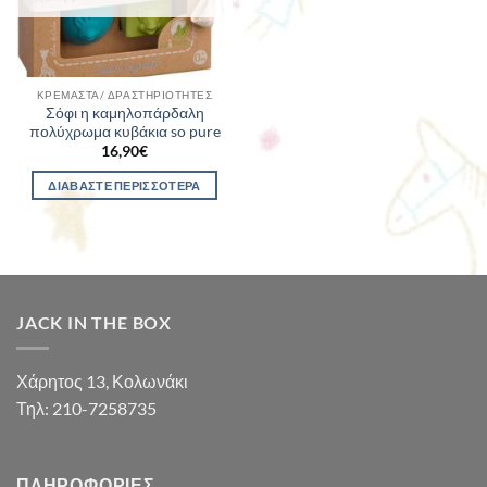
ΚΡΕΜΑΣΤΆ/ ΔΡΑΣΤΗΡΙΌΤΗΤΕΣ
Σόφι η καμηλοπάρδαλη
πολύχρωμα κυβάκια so pure
16,90
€
ΔΙΑΒΆΣΤΕ ΠΕΡΙΣΣΌΤΕΡΑ
JACK IN THE BOX
Χάρητος 13, Κολωνάκι
Τηλ: 210-7258735
ΠΛΗΡΟΦΟΡΊΕΣ