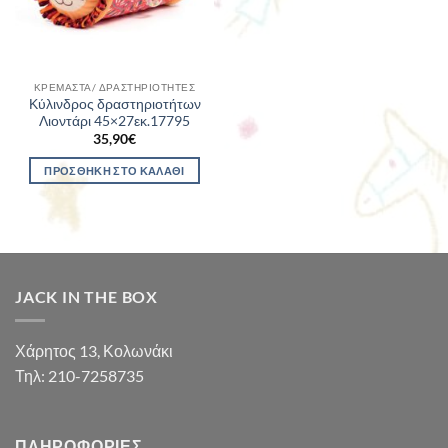
ΚΡΕΜΑΣΤΆ/ ΔΡΑΣΤΗΡΙΌΤΗΤΕΣ
Κύλινδρος δραστηριοτήτων
Λιοντάρι 45×27εκ.17795
35,90
€
ΠΡΟΣΘΉΚΗ ΣΤΟ ΚΑΛΆΘΙ
JACK IN THE BOX
Χάρητος 13, Κολωνάκι
Τηλ: 210-7258735
ΠΛΗΡΟΦΟΡΊΕΣ