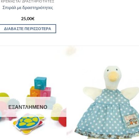
ΚΡΕΜΑΣΤΆ/ ΔΡΑΣΤΗΡΙΌΤΗΤΕΣ
Σπιράλ με δραστηριότητες
25,00
€
ΔΙΑΒΆΣΤΕ ΠΕΡΙΣΣΌΤΕΡΑ
ΕΞΑΝΤΛΗΜΈΝΟ