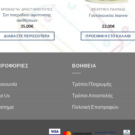
ΚΡΕΜΑΣΤΆ/ ΔΡΑΣΤΗΡΙΌΤΗΤΕΣ
ΘΕΑΤΡΙΚΌ ΠΑΙΧΝΊΔΙ
Σετ παιχνιδιού αφύπνισης
Γαντόκουκλα Jeanne
αισθήσεων
35,00
€
22,00
€
ΔΙΑΒΆΣΤΕ ΠΕΡΙΣΣΌΤΕΡΑ
ΠΡΟΣΘΉΚΗ ΣΤΟ ΚΑΛΆΘΙ
ΗΡΟΦΟΡΊΕΣ
ΒΟΉΘΕΙΑ
οινωνία
Τρόποι Πληρωμής
t Us
Τρόποι Αποστολής
άστημα
Πολιτική Επιστροφών