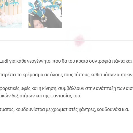
udi για κάθε νεογέννητο, που θα του κρατά συντροφιά πάντα και
πιτρέπει το κρέμασμα σε όλους τους τύπους καθισμάτων αυτοκινή
διαφορετικές υφές και η κίνηση, συμβάλλουν στην ανάπτυξη των αι
ικών δεξιοτήτων και της φαντασίας του.
σματος, κουδουνίστρα με χρωματιστές χάντρες, κουδουνάκι κ.α.