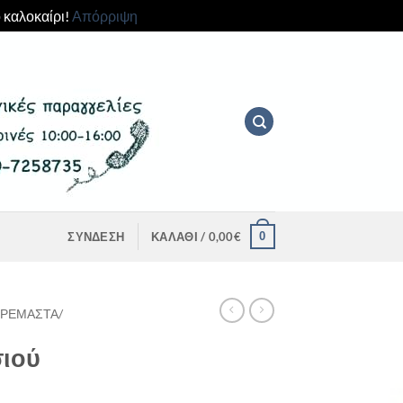
 καλοκαίρι!
Απόρριψη
0
ΣΎΝΔΕΣΗ
ΚΑΛΆΘΙ /
0,00
€
ΚΡΕΜΑΣΤΆ/
σιού