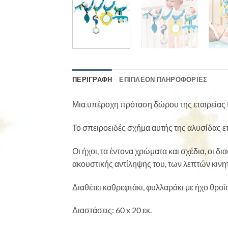
ΠΕΡΙΓΡΑΦΉ
ΕΠΙΠΛΈΟΝ ΠΛΗΡΟΦΟΡΊΕΣ
Μια υπέροχη πρόταση δώρου της εταιρείας L
Το σπειροειδές σχήμα αυτής της αλυσίδας ε
Οι ήχοι, τα έντονα χρώματα και σχέδια, οι 
ακουστικής αντίληψης του, των λεπτών κινητ
Διαθέτει καθρεφτάκι, φυλλαράκι με ήχο θροΐ
Διαστάσεις: 60 x 20 εκ.