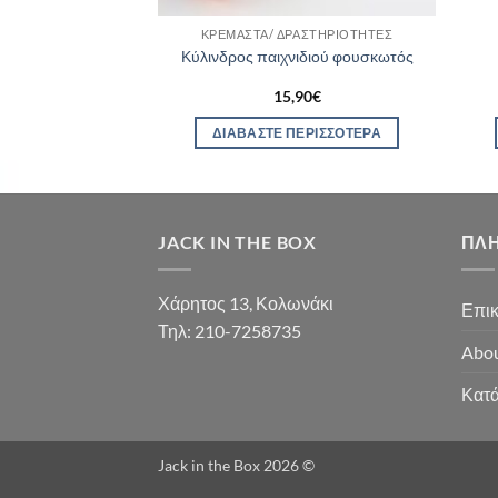
ΟΎ ΧΏΡΟΥ
ΚΡΕΜΑΣΤΆ/ ΔΡΑΣΤΗΡΙΌΤΗΤΕΣ
νγκ Γάτα
Κύλινδρος παιχνιδιού φουσκωτός
90
€
15,90
€
ΕΡΙΣΣΌΤΕΡΑ
ΔΙΑΒΆΣΤΕ ΠΕΡΙΣΣΌΤΕΡΑ
JACK IN THE BOX
ΠΛ
Χάρητος 13, Κολωνάκι
Επικ
Τηλ: 210-7258735
Abou
Κατ
Jack in the Box 2026 ©