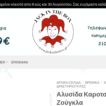
μείνει κλειστό απο 8 εώς και 30 Αυγούστου. Σας ευχόμαστε καλό
ΗΣΗ
ΕΠΟΧΙΑΚΆ
ΑΡΧΙΚΉ ΣΕΛΊΔΑ
/
ΒΡΕΦΙΚΆ
/
ΔΡΑΣΤΗΡΙΌΤΗΤΕΣ
Αλυσίδα Καροτ
Ζούγκλα