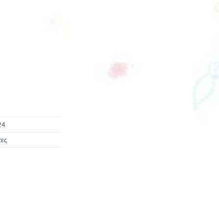
24
τες