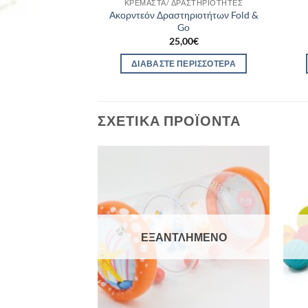
ΚΡΕΜΑΣΤΆ/ ΔΡΑΣΤΗΡΙΌΤΗΤΕΣ
Ακορντεόν Δραστηριοτήτων Fold &
Go
25,00
€
ΔΙΑΒΆΣΤΕ ΠΕΡΙΣΣΌΤΕΡΑ
ΣΧΕΤΙΚΆ ΠΡΟΪΌΝΤΑ
ΛΗΜΈΝΟ
ΕΞΑΝΤΛΗΜΈΝΟ