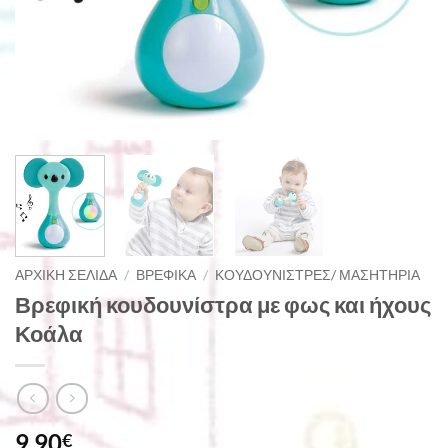
ΑΡΧΙΚΉ ΣΕΛΊΔΑ
/
ΒΡΕΦΙΚΆ
/
ΚΟΥΔΟΥΝΊΣΤΡΕΣ/ ΜΑΣΗΤΉΡΙΑ
Βρεφική κουδουνίστρα με φως και ήχους
Κοάλα
9,90
€