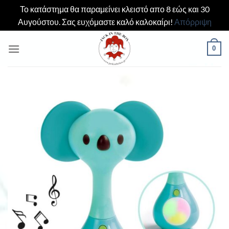
Το κατάστημα θα παραμείνει κλειστό απο 8 εώς και 30
Αυγούστου. Σας ευχόμαστε καλό καλοκαίρι!
Απόρριψη
Μετάβαση
0
στο
περιεχόμενο