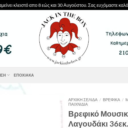
μείνει κλειστό απο 8 εώς και 30 Αυγούστου. Σας ευχόμαστε καλό
ΗΣΗ
ΕΠΟΧΙΑΚΆ
ΑΡΧΙΚΉ ΣΕΛΊΔΑ
/
ΒΡΕΦΙΚΆ
/
ΠΑΙΧΝΊΔΙΑ
Βρεφικό Μουσικ
Λαγουδάκι 36εκ