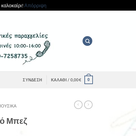
 καλοκαίρι!
Απόρριψη
0
ΣΎΝΔΕΣΗ
ΚΑΛΆΘΙ /
0,00
€
ΜΟΥΣΙΚΆ
ό Μπεζ
.