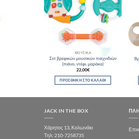
ΛΗΜΈΝΟ
ΠΑΙΧΝΊΔΙΑ
ΜΟΥΣΙΚΆ
Σετ βρεφικών μουσικών παιχνιδιών
αντας κρεμαστό
Βρ
(πιάνο, ντέφι, μαράκα)
50
€
22,00
€
ΕΡΙΣΣΌΤΕΡΑ
ΠΡΟΣΘΉΚΗ ΣΤΟ ΚΑΛΆΘΙ
JACK IN THE BOX
ΠΛ
Χάρητος 13, Κολωνάκι
Επικ
Τηλ: 210-7258735