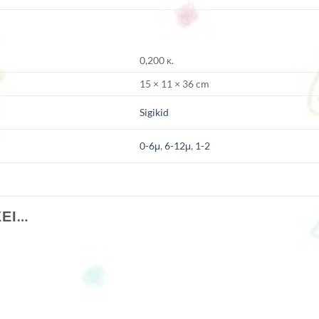
0,200 κ.
15 × 11 × 36 cm
Sigikid
0-6μ
,
6-12μ
,
1-2
ΣΕΙ…