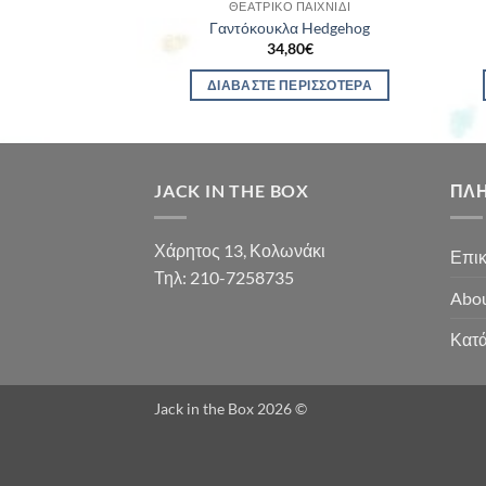
 ΠΑΙΧΝΊΔΙ
ΘΕΑΤΡΙΚΌ ΠΑΙΧΝΊΔΙ
κλα Wolf
Γαντόκουκλα Hedgehog
80
€
34,80
€
ΣΤΟ ΚΑΛΆΘΙ
ΔΙΑΒΆΣΤΕ ΠΕΡΙΣΣΌΤΕΡΑ
JACK IN THE BOX
ΠΛ
Χάρητος 13, Κολωνάκι
Επικ
Τηλ: 210-7258735
Abou
Κατ
Jack in the Box 2026 ©