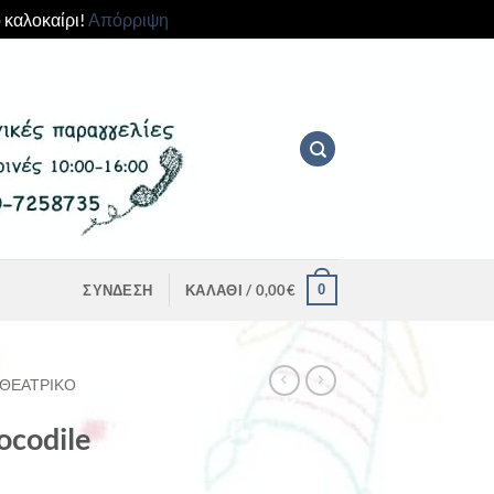
 καλοκαίρι!
Απόρριψη
0
ΣΎΝΔΕΣΗ
ΚΑΛΆΘΙ /
0,00
€
ΘΕΑΤΡΙΚΌ
codile