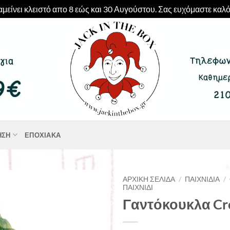
μείνει κλειστό απο 8 εώς και 30 Αυγούστου. Σας ευχόμαστε καλό
ΗΣΗ
ΕΠΟΧΙΑΚΆ
ΑΡΧΙΚΉ ΣΕΛΊΔΑ
/
ΠΑΙΧΝΊΔΙΑ
/
ΠΑΙΧΝΊΔΙ
Γαντόκουκλα Cro