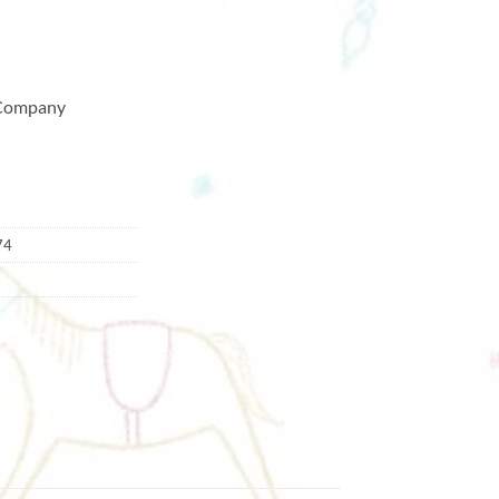
 Company
74