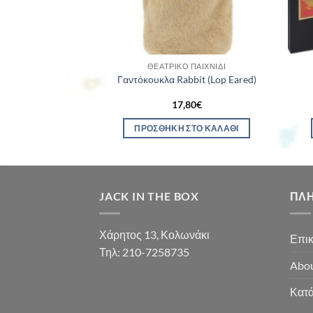
 ΠΑΙΧΝΊΔΙ
ΘΕΑΤΡΙΚΌ ΠΑΙΧΝΊΔΙ
(Black and White)
Γαντόκουκλα Rabbit (Lop Eared)
80
€
17,80
€
ΕΡΙΣΣΌΤΕΡΑ
ΠΡΟΣΘΉΚΗ ΣΤΟ ΚΑΛΆΘΙ
JACK IN THE BOX
ΠΛ
Χάρητος 13, Κολωνάκι
Επικ
Τηλ: 210-7258735
Abou
Κατ