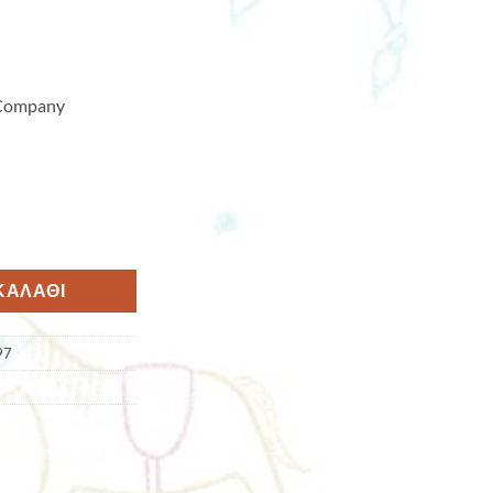
 Company
ΚΑΛΆΘΙ
97