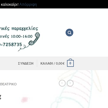
 καλοκαίρι!
Απόρριψη
0
ΣΎΝΔΕΣΗ
ΚΑΛΆΘΙ /
0,00
€
ΘΕΑΤΡΙΚΌ
g