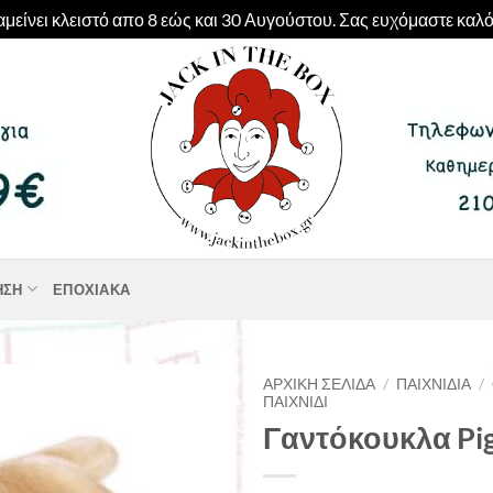
μείνει κλειστό απο 8 εώς και 30 Αυγούστου. Σας ευχόμαστε καλό
ΗΣΗ
ΕΠΟΧΙΑΚΆ
ΑΡΧΙΚΉ ΣΕΛΊΔΑ
/
ΠΑΙΧΝΊΔΙΑ
/
ΠΑΙΧΝΊΔΙ
Γαντόκουκλα Pi