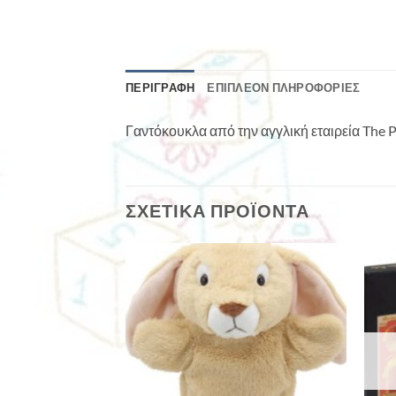
ΠΕΡΙΓΡΑΦΉ
ΕΠΙΠΛΈΟΝ ΠΛΗΡΟΦΟΡΊΕΣ
Γαντόκουκλα από την αγγλική εταιρεία The
ΣΧΕΤΙΚΆ ΠΡΟΪΌΝΤΑ
ΛΗΜΈΝΟ