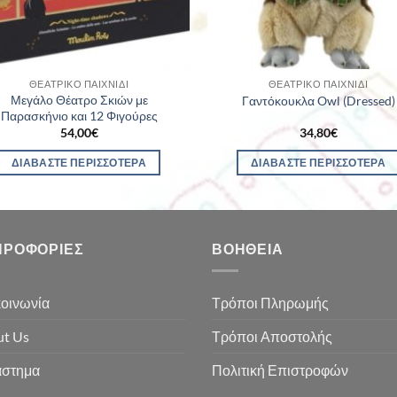
ΘΕΑΤΡΙΚΌ ΠΑΙΧΝΊΔΙ
ΘΕΑΤΡΙΚΌ ΠΑΙΧΝΊΔΙ
Μεγάλο Θέατρο Σκιών με
Γαντόκουκλα Owl (Dressed)
Παρασκήνιο και 12 Φιγούρες
54,00
€
34,80
€
ΔΙΑΒΆΣΤΕ ΠΕΡΙΣΣΌΤΕΡΑ
ΔΙΑΒΆΣΤΕ ΠΕΡΙΣΣΌΤΕΡΑ
ΗΡΟΦΟΡΊΕΣ
ΒΟΉΘΕΙΑ
οινωνία
Τρόποι Πληρωμής
t Us
Τρόποι Αποστολής
άστημα
Πολιτική Επιστροφών