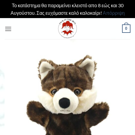
Το κατάστημα θα παραμείνει κλειστό απο 8 εώς και 30
Αυγούστου. Σας ευχόμαστε καλό καλοκαίρι!
Απόρριψη
Μετάβαση
0
στο
περιεχόμενο