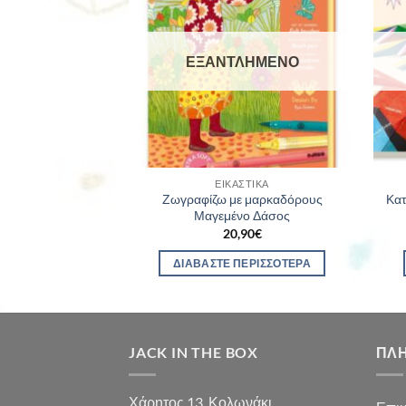
ΕΞΑΝΤΛΗΜΈΝΟ
ΣΤΙΚΆ
ΕΙΚΑΣΤΙΚΆ
Ζωγραφίζω με μαρκαδόρους
Κατ
α μικρά παιδιά
Μαγεμένο Δάσος
0
€
20,90
€
ΣΤΟ ΚΑΛΆΘΙ
ΔΙΑΒΆΣΤΕ ΠΕΡΙΣΣΌΤΕΡΑ
JACK IN THE BOX
ΠΛ
Χάρητος 13, Κολωνάκι