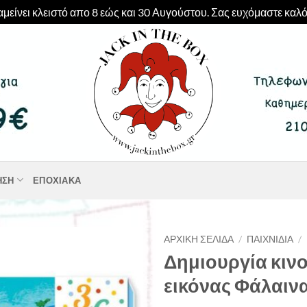
μείνει κλειστό απο 8 εώς και 30 Αυγούστου. Σας ευχόμαστε καλό
ΗΣΗ
ΕΠΟΧΙΑΚΆ
ΑΡΧΙΚΉ ΣΕΛΊΔΑ
/
ΠΑΙΧΝΊΔΙΑ
/
Δημιουργία κιν
εικόνας Φάλαιν