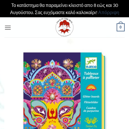
Το κατάστημα θα παραμείνει κλειστό απο 8 εώς και 30
Αυγούστου. Σας ευχόμαστε καλό καλοκαίρι!
Απόρριψη
Μετάβαση
0
στο
περιεχόμενο