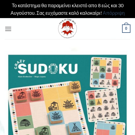
Το κατάστημα θα παραμείνει κλειστό απο 8 εώς και 30
Αυγούστου. Σας ευχόμαστε καλό καλοκαίρι!
Απόρριψη
Μετάβαση
0
στο
περιεχόμενο