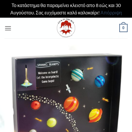
Το κατάστημα θα παραμείνει κλειστό απο 8 εώς και 30
Αυγούστου. Σας ευχόμαστε καλό καλοκαίρι!
Απόρριψη
Μετάβαση
0
στο
περιεχόμενο