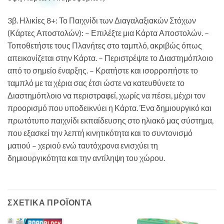
3β. Ηλικίες 8+: Το Παιχνίδι των Διαγαλαξιακών Στόχων
(Κάρτες Αποστολών): – Επιλέξτε μια Κάρτα Αποστολών. –
Τοποθετήστε τους Πλανήτες στο ταμπλό, ακριβώς όπως
απεικονίζεται στην Κάρτα. – Περιστρέψτε το Διαστημόπλοιο
από το σημείο έναρξης. – Κρατήστε και ισορροπήστε το
ταμπλό με τα χέρια σας έτσι ώστε να κατευθύνετε το
Διαστημόπλοιο να περιστραφεί, χωρίς να πέσει, μέχρι τον
προορισμό που υποδεικνύει η Κάρτα. Ένα δημιουργικό και
πρωτότυπο παιχνίδι εκπαίδευσης στο ηλιακό μας σύστημα,
που εξασκεί την λεπτή κινητικότητα και το συντονισμό
ματιού – χεριού ενώ ταυτόχρονα ενισχύει τη
δημιουργικότητα και την αντίληψη του χώρου.
ΣΧΕΤΙΚΆ ΠΡΟΪΌΝΤΑ