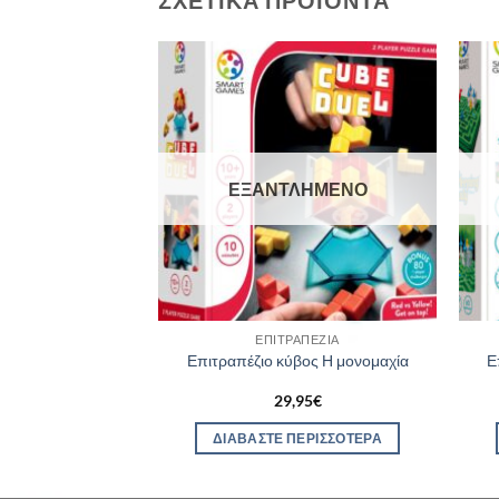
ΣΧΕΤΙΚΆ ΠΡΟΪΌΝΤΑ
ΕΞΑΝΤΛΗΜΈΝΟ
ΑΠΈΖΙΑ
ΕΠΙΤΡΑΠΈΖΙΑ
ύκος και τα τρία
Επιτραπέζιο κύβος Η μονομαχία
Ε
υνάκια
00
€
29,95
€
ΣΤΟ ΚΑΛΆΘΙ
ΔΙΑΒΆΣΤΕ ΠΕΡΙΣΣΌΤΕΡΑ