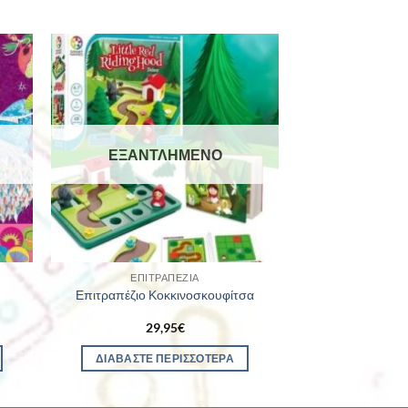
ΕΞΑΝΤΛΗΜΈΝΟ
ΕΠΙΤΡΑΠΈΖΙΑ
Επιτραπέζιο Κοκκινοσκουφίτσα
29,95
€
ΔΙΑΒΆΣΤΕ ΠΕΡΙΣΣΌΤΕΡΑ