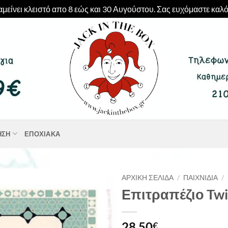
μείνει κλειστό απο 8 εώς και 30 Αυγούστου. Σας ευχόμαστε καλό
ΗΣΗ
ΕΠΟΧΙΑΚΆ
ΑΡΧΙΚΉ ΣΕΛΊΔΑ
/
ΠΑΙΧΝΊΔΙΑ
/
Επιτραπέζιο Twi
28,50
€