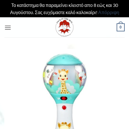
Το κατάστημα θα παραμείνει κλειστό απο 8 εώς και 30
Αυγούστου. Σας ευχόμαστε καλό καλοκαίρι!
Απόρριψη
Μετάβαση
0
στο
περιεχόμενο