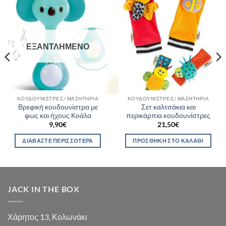
ΕΞΑΝΤΛΗΜΈΝΟ
ΚΟΥΔΟΥΝΊΣΤΡΕΣ/ ΜΑΣΗΤΉΡΙΑ
ΚΟΥΔΟΥΝΊΣΤΡΕΣ/ ΜΑΣΗΤΉΡΙΑ
Βρεφική κουδουνίστρα με
Σετ καλτσάκια και
φως και ήχους Κοάλα
περικάρπια κουδουνίστρες
9,90
€
21,50
€
ΔΙΑΒΆΣΤΕ ΠΕΡΙΣΣΌΤΕΡΑ
ΠΡΟΣΘΉΚΗ ΣΤΟ ΚΑΛΆΘΙ
JACK IN THE BOX
Χάρητος 13, Κολωνάκι