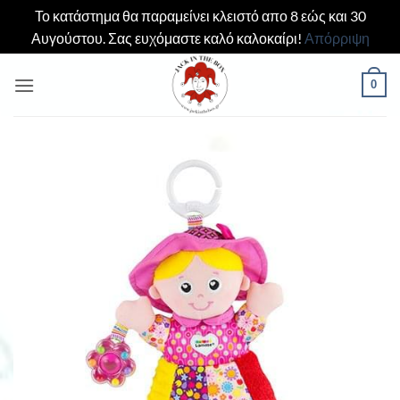
Το κατάστημα θα παραμείνει κλειστό απο 8 εώς και 30
Αυγούστου. Σας ευχόμαστε καλό καλοκαίρι!
Απόρριψη
Μετάβαση
0
στο
περιεχόμενο