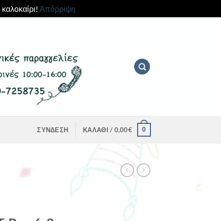
 καλοκαίρι!
Απόρριψη
0
ΣΎΝΔΕΣΗ
ΚΑΛΆΘΙ /
0,00
€