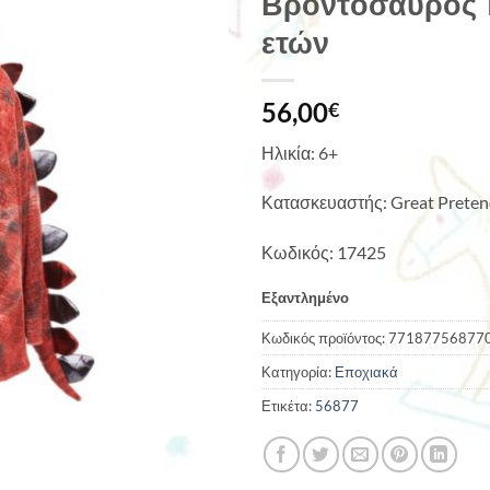
Βροντόσαυρος T
ετών
56,00
€
Ηλικία: 6+
Κατασκευαστής: Great Preten
Κωδικός: 17425
Εξαντλημένο
Κωδικός προϊόντος:
77187756877
Κατηγορία:
Εποχιακά
Ετικέτα:
56877