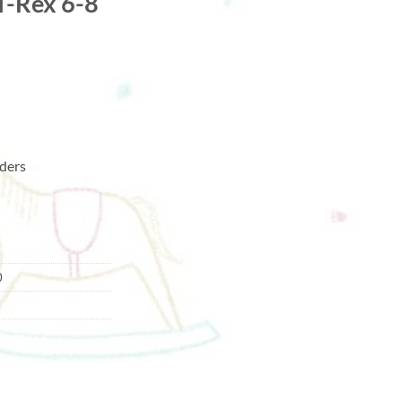
-Rex 6-8
ders
0