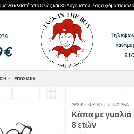
μείνει κλειστό απο 8 εώς και 30 Αυγούστου. Σας ευχόμαστε καλό
ΗΣΗ
ΕΠΟΧΙΑΚΆ
ΑΡΧΙΚΉ ΣΕΛΊΔΑ
/
ΕΠΟΧΙΑΚΆ
Κάπα με γυαλιά
8 ετών