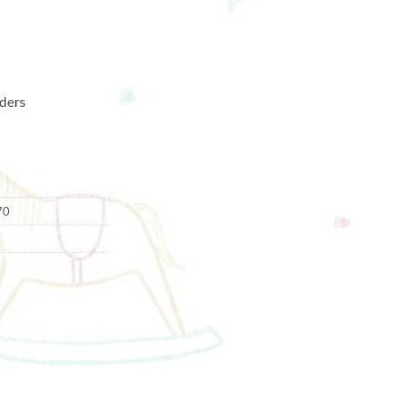
ders
70