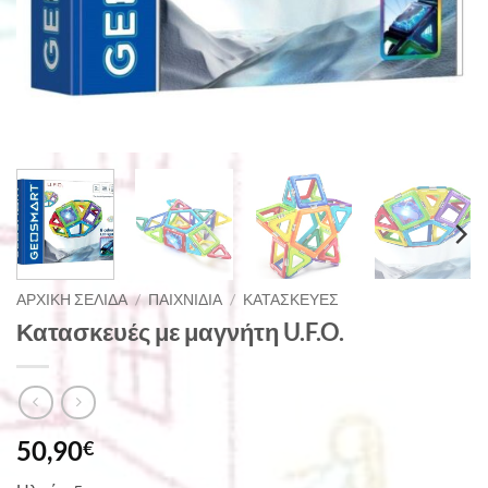
ΑΡΧΙΚΉ ΣΕΛΊΔΑ
/
ΠΑΙΧΝΊΔΙΑ
/
ΚΑΤΑΣΚΕΥΈΣ
Κατασκευές με μαγνήτη U.F.O.
50,90
€