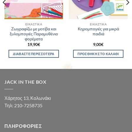
ΕΙΚΑΣΤΙΚΆ
ΕΙΚΑΣΤΙΚΆ
Ζωγραφίζω με μοτίβα και
Κηρομπογιές για μικρά
ξυλομπογιές Παραμυθένια
παιδιά
φορέματα
19,90
€
9,00
€
ΔΙΑΒΆΣΤΕ ΠΕΡΙΣΣΌΤΕΡΑ
ΠΡΟΣΘΉΚΗ ΣΤΟ ΚΑΛΆΘΙ
JACK IN THE BOX
Χάρητος 13, Κολωνάκι
Τηλ: 210-7258735
ΠΛΗΡΟΦΟΡΊΕΣ