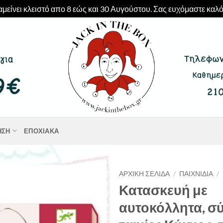
μείνει κλειστό απο 8 εώς και 30 Αυγούστου. Σας ευχόμαστε καλό
ΗΣΗ
ΕΠΟΧΙΑΚΆ
ΑΡΧΙΚΉ ΣΕΛΊΔΑ
/
ΠΑΙΧΝΊΔΙΑ
/
Κατασκευή με
αυτοκόλλητα, σ