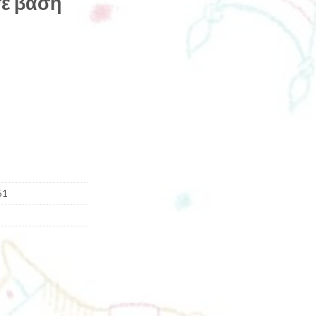
σε βάση
61