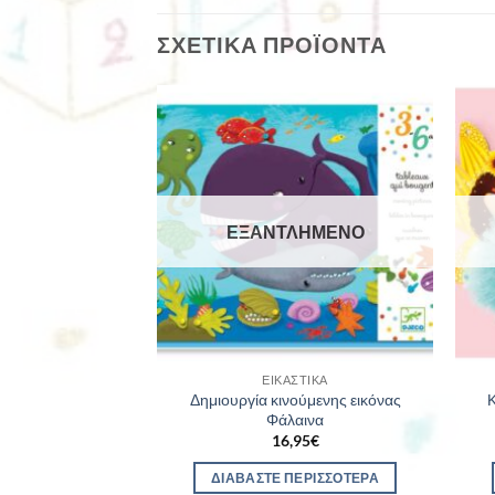
ΣΧΕΤΙΚΆ ΠΡΟΪΌΝΤΑ
ΛΗΜΈΝΟ
ΕΞΑΝΤΛΗΜΈΝΟ
ΣΤΙΚΆ
ΕΙΚΑΣΤΙΚΆ
 μαρκαδόρους
Δημιουργία κινούμενης εικόνας
ο Δάσος
Φάλαινα
90
€
16,95
€
ΕΡΙΣΣΌΤΕΡΑ
ΔΙΑΒΆΣΤΕ ΠΕΡΙΣΣΌΤΕΡΑ