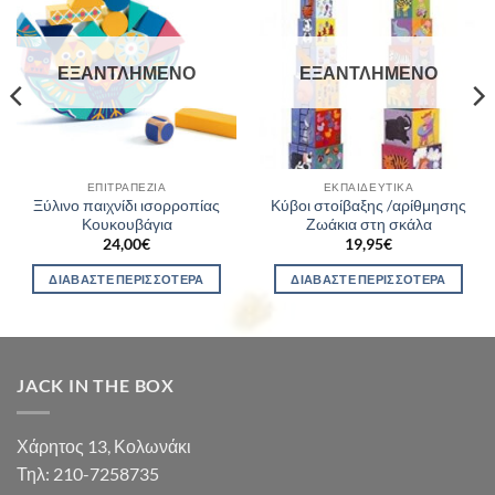
ΕΞΑΝΤΛΗΜΈΝΟ
ΕΞΑΝΤΛΗΜΈΝΟ
ΕΠΙΤΡΑΠΈΖΙΑ
ΕΚΠΑΙΔΕΥΤΙΚΆ
Ξύλινο παιχνίδι ισορροπίας
Κύβοι στοίβαξης /αρίθμησης
Κουκουβάγια
Ζωάκια στη σκάλα
24,00
€
19,95
€
ΔΙΑΒΆΣΤΕ ΠΕΡΙΣΣΌΤΕΡΑ
ΔΙΑΒΆΣΤΕ ΠΕΡΙΣΣΌΤΕΡΑ
JACK IN THE BOX
Χάρητος 13, Κολωνάκι
Τηλ: 210-7258735