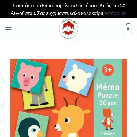
Το κατάστημα θα παραμείνει κλειστό απο 8 εώς και 30
Αυγούστου. Σας ευχόμαστε καλό καλοκαίρι!
Απόρριψη
Μετάβαση
0
στο
περιεχόμενο