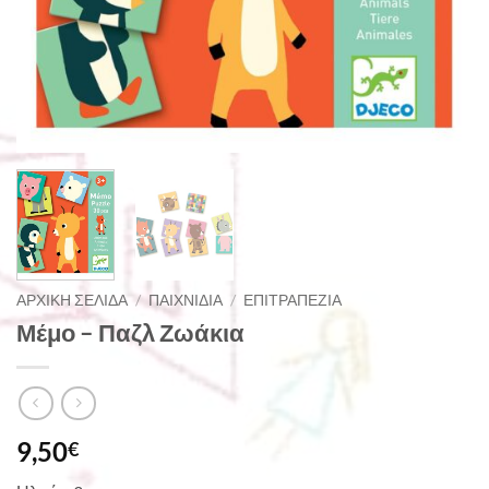
ΑΡΧΙΚΉ ΣΕΛΊΔΑ
/
ΠΑΙΧΝΊΔΙΑ
/
ΕΠΙΤΡΑΠΈΖΙΑ
Μέμο – Παζλ Ζωάκια
9,50
€