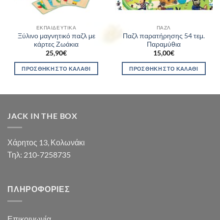
ΕΚΠΑΙΔΕΥΤΙΚΆ
ΠΑΖΛ
Ξύλινο μαγνητικό παζλ με
Παζλ παρατήρησης 54 τεμ.
κάρτες Ζωάκια
Παραμύθια
25,90
€
15,00
€
ΠΡΟΣΘΉΚΗ ΣΤΟ ΚΑΛΆΘΙ
ΠΡΟΣΘΉΚΗ ΣΤΟ ΚΑΛΆΘΙ
JACK IN THE BOX
Χάρητος 13, Κολωνάκι
Τηλ: 210-7258735
ΠΛΗΡΟΦΟΡΊΕΣ
Επικοινωνία