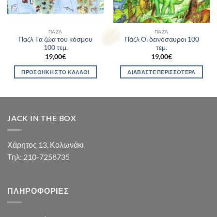
ΠΑΖΛ
ΠΑΖΛ
Παζλ Τα ζώα του κόσμου
Πάζλ Οι δεινόσαυροι 100
100 τεμ.
τεμ.
19,00
€
19,00
€
ΠΡΟΣΘΉΚΗ ΣΤΟ ΚΑΛΆΘΙ
ΔΙΑΒΆΣΤΕ ΠΕΡΙΣΣΌΤΕΡΑ
JACK IN THE BOX
Χάρητος 13, Κολωνάκι
Τηλ: 210-7258735
ΠΛΗΡΟΦΟΡΊΕΣ