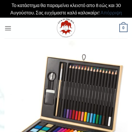
Το κατάστημα θα παραμείνει κλειστό απο 8 εώς και 30
Αυγούστου. Σας ευχόμαστε καλό καλοκαίρι!
Απόρριψη
Μετάβαση
0
στο
περιεχόμενο