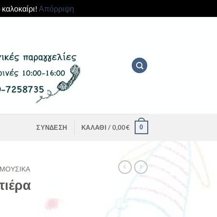
 καλοκαίρι!
Απόρριψη
0
ΣΎΝΔΕΣΗ
ΚΑΛΆΘΙ /
0,00
€
ΜΟΥΣΙΚΆ
τιέρα