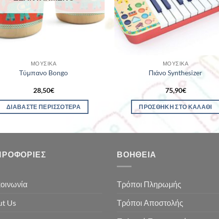
ΜΟΥΣΙΚΆ
ΜΟΥΣΙΚΆ
Τύμπανο Bongo
Πιάνο Synthesizer
28,50
€
75,90
€
ΔΙΑΒΆΣΤΕ ΠΕΡΙΣΣΌΤΕΡΑ
ΠΡΟΣΘΉΚΗ ΣΤΟ ΚΑΛΆΘΙ
ΗΡΟΦΟΡΊΕΣ
ΒΟΉΘΕΙΑ
οινωνία
Τρόποι Πληρωμής
t Us
Τρόποι Αποστολής