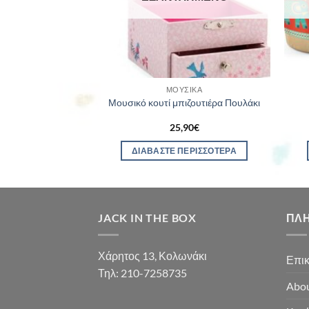
ΣΙΚΆ
ΜΟΥΣΙΚΆ
υτιέρα Γοργόνα
Μουσικό κουτί μπιζουτιέρα Πουλάκι
00
€
25,90
€
ΕΡΙΣΣΌΤΕΡΑ
ΔΙΑΒΆΣΤΕ ΠΕΡΙΣΣΌΤΕΡΑ
JACK IN THE BOX
ΠΛ
Χάρητος 13, Κολωνάκι
Επικ
Τηλ: 210-7258735
Abou