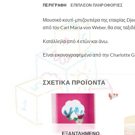
ΠΕΡΙΓΡΑΦΉ
ΕΠΙΠΛΈΟΝ ΠΛΗΡΟΦΟΡΊΕΣ
Μουσικό κουτί-μπιζουτιέρα της εταιρίας Djec
από τον Carl Maria von Weber, θα σας ταξι
Κατάλληλο από 4 ετών και άνω.
Είναι εικονογραφημένο από την Charlotte G
ΣΧΕΤΙΚΆ ΠΡΟΪΌΝΤΑ
ΛΗΜΈΝΟ
ΕΞΑΝΤΛΗΜΈΝΟ