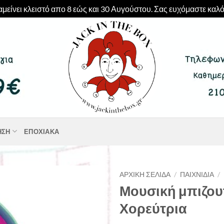
μείνει κλειστό απο 8 εώς και 30 Αυγούστου. Σας ευχόμαστε καλό
ΗΣΗ
ΕΠΟΧΙΑΚΆ
ΑΡΧΙΚΉ ΣΕΛΊΔΑ
/
ΠΑΙΧΝΊΔΙΑ
/
Μουσική μπιζου
Χορεύτρια