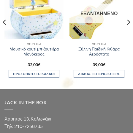
ΕΞΑΝΤΛΗΜΈΝΟ
ΜΟΥΣΙΚΆ
ΜΟΥΣΙΚΆ
Μουσικό κουτί μπιζουτιέρα
Ξύλινη Παιδική Κιθάρα
Μονόκερος
Αερόστατο
32,00
€
39,00
€
ΠΡΟΣΘΉΚΗ ΣΤΟ ΚΑΛΆΘΙ
ΔΙΑΒΆΣΤΕ ΠΕΡΙΣΣΌΤΕΡΑ
JACK IN THE BOX
Χάρητος 13, Κολωνάκι
Τηλ: 210-7258735