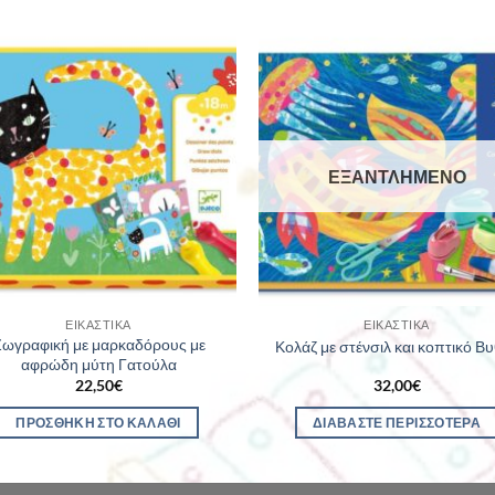
ΕΞΑΝΤΛΗΜΈΝΟ
ΕΙΚΑΣΤΙΚΆ
ΕΙΚΑΣΤΙΚΆ
ωγραφική με μαρκαδόρους με
Κολάζ με στένσιλ και κοπτικό Β
αφρώδη μύτη Γατούλα
22,50
€
32,00
€
ΠΡΟΣΘΉΚΗ ΣΤΟ ΚΑΛΆΘΙ
ΔΙΑΒΆΣΤΕ ΠΕΡΙΣΣΌΤΕΡΑ