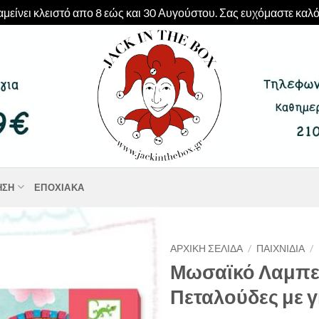
μείνει κλειστό απο 8 εώς και 30 Αυγούστου. Σας ευχόμαστε καλό
ΗΣΗ
ΕΠΟΧΙΑΚΆ
ΑΡΧΙΚΉ ΣΕΛΊΔΑ
/
ΠΑΙΧΝΊΔΙΑ
/
Μωσαϊκό Λαμπε
Πεταλούδες με γ