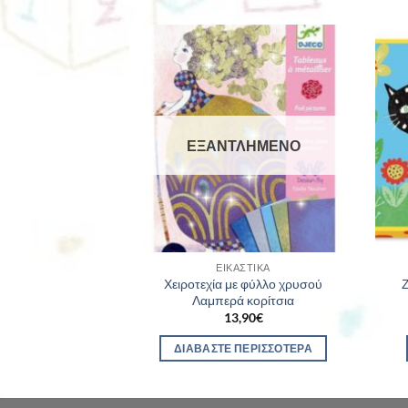
ΛΗΜΈΝΟ
ΕΞΑΝΤΛΗΜΈΝΟ
ΣΤΙΚΆ
ΕΙΚΑΣΤΙΚΆ
μαστά πομ-πομ
Χειροτεχία με φύλλο χρυσού
Ζ
ιδες
Λαμπερά κορίτσια
90
€
13,90
€
ΕΡΙΣΣΌΤΕΡΑ
ΔΙΑΒΆΣΤΕ ΠΕΡΙΣΣΌΤΕΡΑ