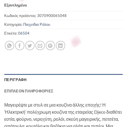
Εξαντλημένο
Κωδικός προϊόντος:
3070900065048
Κατηγορία:
Παιχνίδια Ρόλου
Ετικέτα:
06504
ΠΕΡΙΓΡΑΦΉ
ΕΠΙΠΛΈΟΝ ΠΛΗΡΟΦΟΡΊΕΣ
Μαγειρέψτε με στυλ σε μια κουζίνα άλλης εποχής! Η
‘Ηλεκτρική’ πολύχρωμη κουζίνα της εταιρείας Djeco διαθέτει
εστία, φούρνο, νεροχύτη, ρολόι, σκεύη μαγειρικής, πετσέτα,
σπάτουλα, κουτάλα και βαζάκια για αλάτι και πιπέρι. Μια