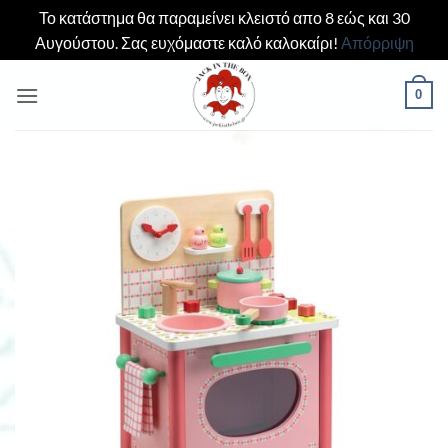
Το κατάστημα θα παραμείνει κλειστό απο 8 εώς και 30
Αυγούστου. Σας ευχόμαστε καλό καλοκαίρι!
Απόρριψη
Μετάβαση
0
στο
περιεχόμενο