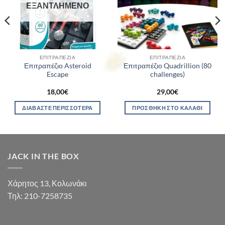
ΕΞΑΝΤΛΗΜΈΝΟ
ΕΠΙΤΡΑΠΈΖΙΑ
ΕΠΙΤΡΑΠΈΖΙΑ
Επιτραπέζιο Asteroid
Επιτραπέζιο Quadrillion (80
Escape
challenges)
18,00
€
29,00
€
ΔΙΑΒΆΣΤΕ ΠΕΡΙΣΣΌΤΕΡΑ
ΠΡΟΣΘΉΚΗ ΣΤΟ ΚΑΛΆΘΙ
JACK IN THE BOX
Χάρητος 13, Κολωνάκι
Τηλ: 210-7258735