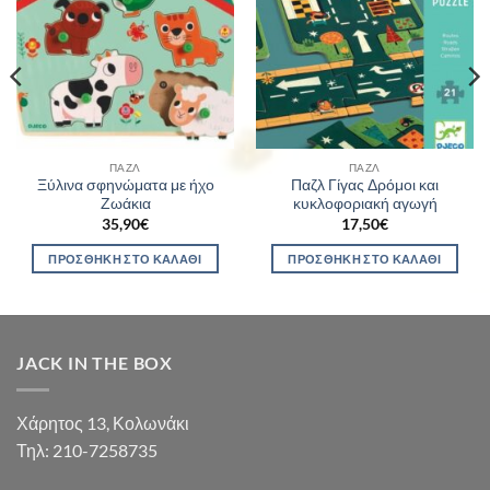
ΠΑΖΛ
ΠΑΖΛ
Ξύλινα σφηνώματα με ήχο
Παζλ Γίγας Δρόμοι και
Ζωάκια
κυκλοφοριακή αγωγή
35,90
€
17,50
€
ΠΡΟΣΘΉΚΗ ΣΤΟ ΚΑΛΆΘΙ
ΠΡΟΣΘΉΚΗ ΣΤΟ ΚΑΛΆΘΙ
JACK IN THE BOX
Χάρητος 13, Κολωνάκι
Τηλ: 210-7258735