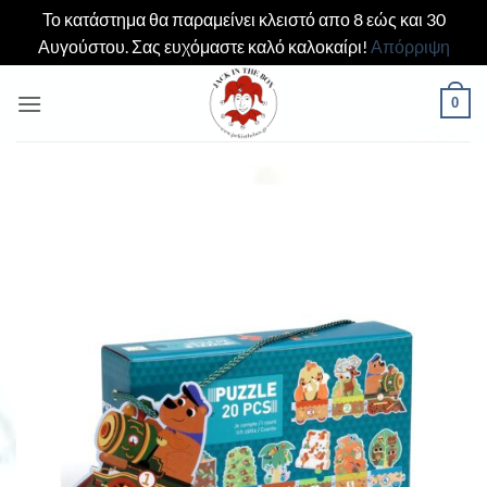
Το κατάστημα θα παραμείνει κλειστό απο 8 εώς και 30
Αυγούστου. Σας ευχόμαστε καλό καλοκαίρι!
Απόρριψη
Μετάβαση
0
στο
περιεχόμενο