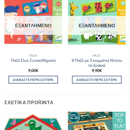
ΕΞΑΝΤΛΗΜΈΝΟ
ΕΞΑΝΤΛΗΜΈΝΟ
ΠΑΖΛ
ΠΑΖΛ
8 Παζλ με 3 κομμάτια Ντύνω
Παζλ Duo Συναισθήματα
τα ζωάκια
9,00
€
9,90
€
ΔΙΑΒΆΣΤΕ ΠΕΡΙΣΣΌΤΕΡΑ
ΔΙΑΒΆΣΤΕ ΠΕΡΙΣΣΌΤΕΡΑ
ΣΧΕΤΙΚΆ ΠΡΟΪΌΝΤΑ