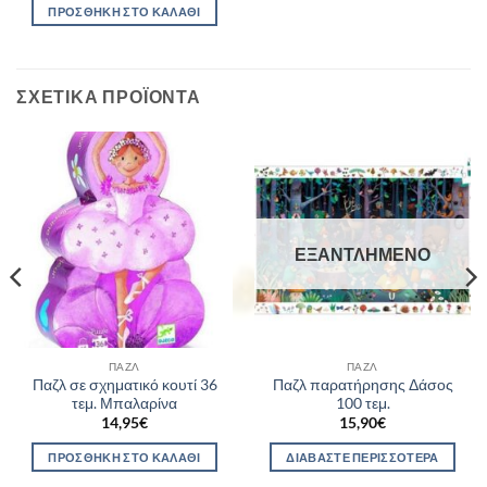
ΠΡΟΣΘΉΚΗ ΣΤΟ ΚΑΛΆΘΙ
ΣΧΕΤΙΚΆ ΠΡΟΪΌΝΤΑ
ΕΞΑΝΤΛΗΜΈΝΟ
ΠΑΖΛ
ΠΑΖΛ
Παζλ σε σχηματικό κουτί 36
Παζλ παρατήρησης Δάσος
τεμ. Μπαλαρίνα
100 τεμ.
14,95
€
15,90
€
ΠΡΟΣΘΉΚΗ ΣΤΟ ΚΑΛΆΘΙ
ΔΙΑΒΆΣΤΕ ΠΕΡΙΣΣΌΤΕΡΑ