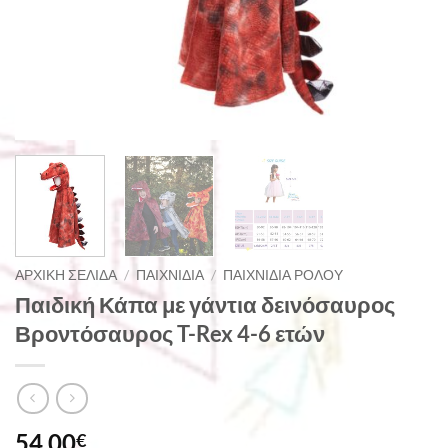
ΑΡΧΙΚΉ ΣΕΛΊΔΑ
/
ΠΑΙΧΝΊΔΙΑ
/
ΠΑΙΧΝΊΔΙΑ ΡΌΛΟΥ
Παιδική Κάπα με γάντια δεινόσαυρος
Βροντόσαυρος T-Rex 4-6 ετών
54,00
€