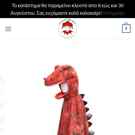
Το κατάστημα θα παραμείνει κλειστό απο 8 εώς και 30
Αυγούστου. Σας ευχόμαστε καλό καλοκαίρι!
Απόρριψη
Μετάβαση
0
στο
περιεχόμενο