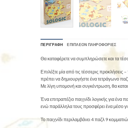
ΠΕΡΙΓΡΑΦΉ
ΕΠΙΠΛΈΟΝ ΠΛΗΡΟΦΟΡΊΕΣ
Θα καταφέρετε να συμπληρώσετε και τα τέσσ
Επιλέξτε μία από τις τέσσερις προκλήσεις –
πρέπει να δημιουργήστε ένα τετράγωνο παζ
Με λίγη υπομονή και συγκέντρωση, θα καταφ
Ένα επιτραπέζιο παιχνίδι λογικής για ένα π
ενώ παράλληλα τους προσφέρει ένα μέσο γι
Το παιχνίδι περιλαμβάνει 4 παζλ 9 κομματιών