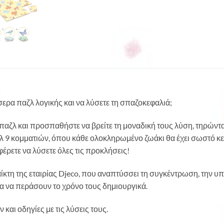
ερα παζλ λογικής και να λύσετε τη σπαζοκεφαλιά;
 παζλ και προσπαθήστε να βρείτε τη μοναδική τους λύση, τηρώντα
λ 9 κομματιών, όπου κάθε ολοκληρωμένο ζωάκι θα έχει σωστό κε
έρετε να λύσετε όλες τις προκλήσεις!
αίκτη της εταιρίας Djeco, που αναπτύσσει τη συγκέντρωση, την υ
α να περάσουν το χρόνο τους δημιουργικά.
 και οδηγίες με τις λύσεις τους.