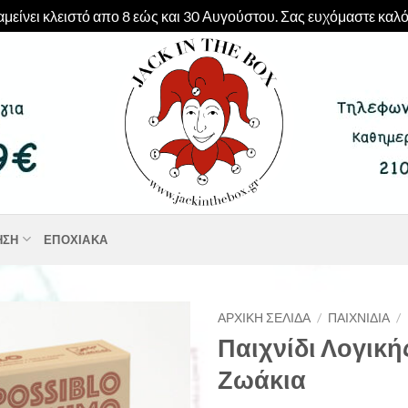
μείνει κλειστό απο 8 εώς και 30 Αυγούστου. Σας ευχόμαστε καλό
ΗΣΗ
ΕΠΟΧΙΑΚΆ
ΑΡΧΙΚΉ ΣΕΛΊΔΑ
/
ΠΑΙΧΝΊΔΙΑ
/
Παιχνίδι Λογική
Ζωάκια