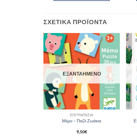
ΣΧΕΤΙΚΆ ΠΡΟΪΌΝΤΑ
ΛΗΜΈΝΟ
ΕΞΑΝΤΛΗΜΈΝΟ
ΑΠΈΖΙΑ
ΕΠΙΤΡΑΠΈΖΙΑ
κκινοσκουφίτσα
Μέμο – Παζλ Ζωάκια
Ε
95
€
9,50
€