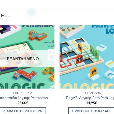
ΣΕΙ…
ΕΞΑΝΤΛΗΜΈΝΟ
ΕΠΙΤΡΑΠΈΖΙΑ
ΕΠΙΤΡΑΠΈΖΙΑ
πιτραπέζιο λογικής Pentanimo
Παιχνίδι Λογικής Path Path Log
25,00
€
14,95
€
ΔΙΑΒΆΣΤΕ ΠΕΡΙΣΣΌΤΕΡΑ
ΠΡΟΣΘΉΚΗ ΣΤΟ ΚΑΛΆΘΙ