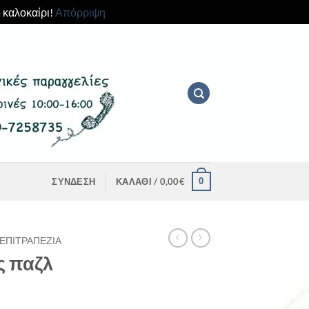
 καλοκαίρι!
Απόρριψη
0
ΣΎΝΔΕΣΗ
ΚΑΛΆΘΙ /
0,00
€
ΕΠΙΤΡΑΠΈΖΙΑ
ς παζλ