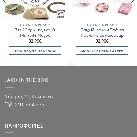
ΠΑΙΧΝΊΔΙΑ ΡΌΛΟΥ
ΠΑΙΧΝΊΔΙΑ ΡΌΛΟΥ
Σετ 20 τρικ μαγείας Ο
Παιχνίδι ρόλων Τσάντα
Mirabile Μάγος
Πουλάκια με αξεσουάρ
32,90
€
32,90
€
ΠΡΟΣΘΉΚΗ ΣΤΟ ΚΑΛΆΘΙ
ΔΙΑΒΆΣΤΕ ΠΕΡΙΣΣΌΤΕΡΑ
JACK IN THE BOX
Χάρητος 13, Κολωνάκι
Τηλ: 210-7258735
ΠΛΗΡΟΦΟΡΊΕΣ