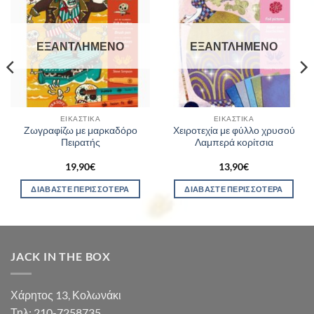
ΕΞΑΝΤΛΗΜΈΝΟ
ΕΞΑΝΤΛΗΜΈΝΟ
ΕΙΚΑΣΤΙΚΆ
ΕΙΚΑΣΤΙΚΆ
Ζωγραφίζω με μαρκαδόρο
Χειροτεχία με φύλλο χρυσού
Πειρατής
Λαμπερά κορίτσια
19,90
€
13,90
€
ΔΙΑΒΆΣΤΕ ΠΕΡΙΣΣΌΤΕΡΑ
ΔΙΑΒΆΣΤΕ ΠΕΡΙΣΣΌΤΕΡΑ
JACK IN THE BOX
Χάρητος 13, Κολωνάκι
Τηλ: 210-7258735