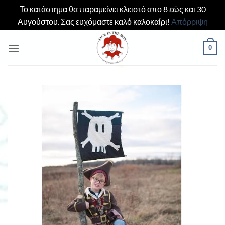
Το κατάστημα θα παραμείνει κλειστό απο 8 εώς και 30
Αυγούστου. Σας ευχόμαστε καλό καλοκαίρι!
Απόρριψη
Μετάβαση
0
στο
περιεχόμενο