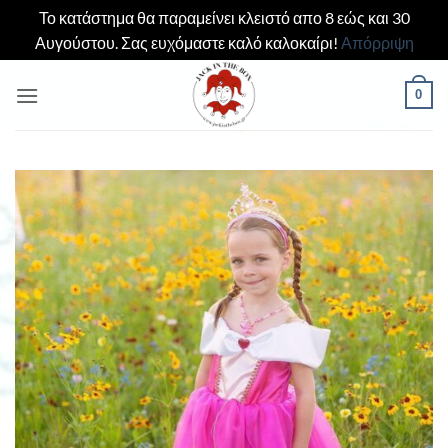
Το κατάστημα θα παραμείνει κλειστό απο 8 εώς και 30
Αυγούστου. Σας ευχόμαστε καλό καλοκαίρι!
Απόρριψη
Μετάβαση
0
στο
περιεχόμενο