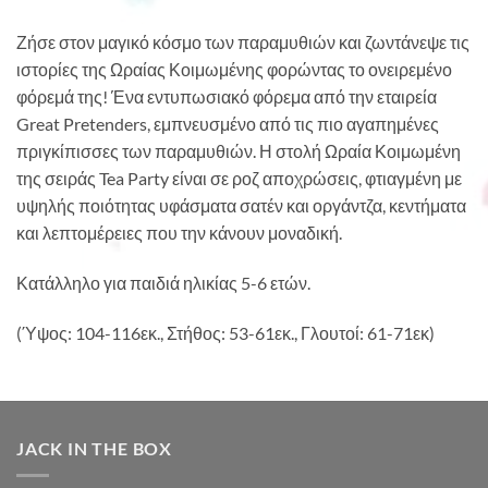
Ζήσε στον μαγικό κόσμο των παραμυθιών και ζωντάνεψε τις
ιστορίες της Ωραίας Κοιμωμένης φορώντας το ονειρεμένο
φόρεμά της! Ένα εντυπωσιακό φόρεμα από την εταιρεία
Great Pretenders, εμπνευσμένο από τις πιο αγαπημένες
πριγκίπισσες των παραμυθιών. Η στολή Ωραία Κοιμωμένη
της σειράς Tea Party είναι σε ροζ αποχρώσεις, φτιαγμένη με
υψηλής ποιότητας υφάσματα σατέν και οργάντζα, κεντήματα
και λεπτομέρειες που την κάνουν μοναδική.
Κατάλληλο για παιδιά ηλικίας 5-6 ετών.
(Ύψος: 104-116εκ., Στήθος: 53-61εκ., Γλουτοί: 61-71εκ)
JACK IN THE BOX