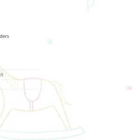
ders
55