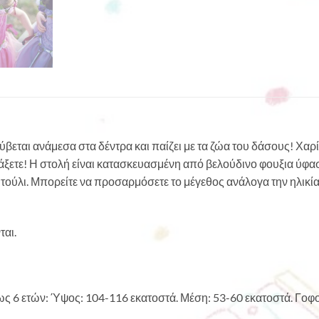
ύβεται ανάμεσα στα δέντρα και παίζει με τα ζώα του δάσους! Χαρί
άξετε! Η στολή είναι κατασκευασμένη από βελούδινο φουξια ύφα
τούλι. Μπορείτε να προσαρμόσετε το μέγεθος ανάλογα την ηλικία
ται.
ως 6 ετών: Ύψος: 104-116 εκατοστά. Μέση: 53-60 εκατοστά. Γοφο