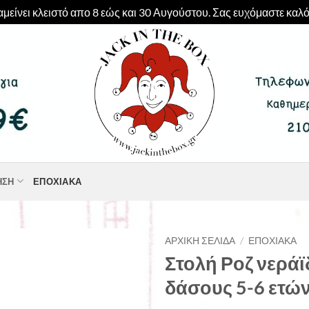
μείνει κλειστό απο 8 εώς και 30 Αυγούστου. Σας ευχόμαστε καλό
ΗΣΗ
ΕΠΟΧΙΑΚΆ
ΑΡΧΙΚΉ ΣΕΛΊΔΑ
/
ΕΠΟΧΙΑΚΆ
Στολή Ροζ νεράϊ
δάσους 5-6 ετώ