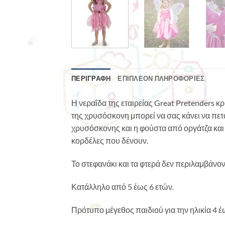
ΠΕΡΙΓΡΑΦΉ
ΕΠΙΠΛΈΟΝ ΠΛΗΡΟΦΟΡΊΕΣ
Η νεραΐδα της εταιρείας Great Pretenders κρ
της χρυσόσκονη μπορεί να σας κάνει να πετ
χρυσόσκονης και η φούστα από οργάτζα και 
κορδέλες που δένουν.
Το στεφανάκι και τα φτερά δεν περιλαμβάνον
Κατάλληλο από 5 έως 6 ετών.
Πρότυπο μέγεθος παιδιού για την ηλικία 4 έ