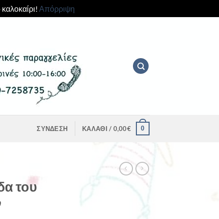
 καλοκαίρι!
Απόρριψη
0
ΣΎΝΔΕΣΗ
ΚΑΛΆΘΙ /
0,00
€
δα του
ν