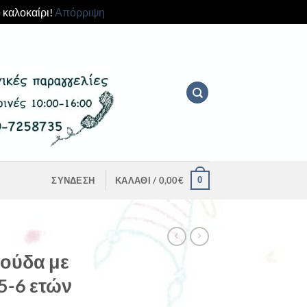
 καλοκαίρι!
Απόρριψη
0
ΣΎΝΔΕΣΗ
ΚΑΛΆΘΙ /
0,00
€
λούδα με
 5-6 ετών