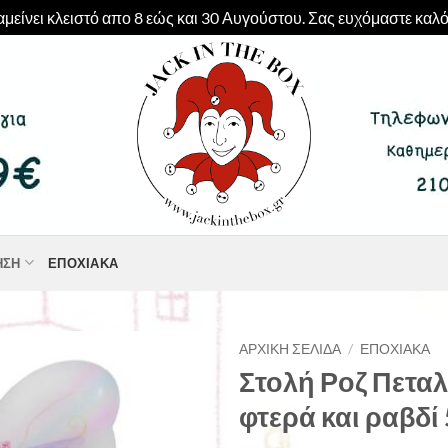
μείνει κλειστό απο 8 εώς και 30 Αυγούστου. Σας ευχόμαστε καλό
ΗΣΗ
ΕΠΟΧΙΑΚΆ
ΑΡΧΙΚΉ ΣΕΛΊΔΑ
/
ΕΠΟΧΙΑΚΆ
Στολή Ροζ Πετα
φτερά και ραβδί