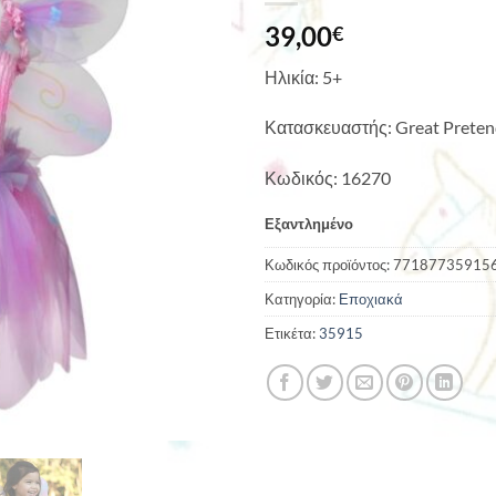
39,00
€
Ηλικία: 5+
Κατασκευαστής: Great Preten
Κωδικός: 16270
Εξαντλημένο
Κωδικός προϊόντος:
77187735915
Κατηγορία:
Εποχιακά
Ετικέτα:
35915