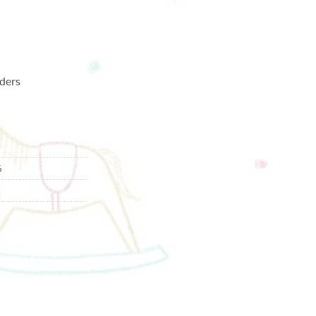
ders
6