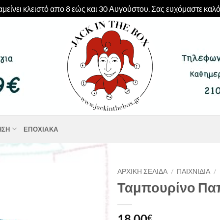
μείνει κλειστό απο 8 εώς και 30 Αυγούστου. Σας ευχόμαστε καλό
ΗΣΗ
ΕΠΟΧΙΑΚΆ
ΑΡΧΙΚΉ ΣΕΛΊΔΑ
/
ΠΑΙΧΝΊΔΙΑ
/
Ταμπουρίνο Πα
18,00
€