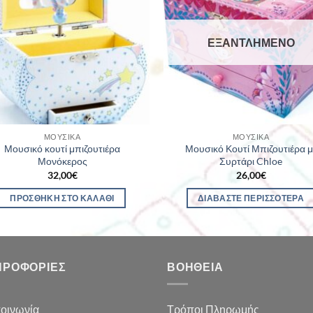
ΕΞΑΝΤΛΗΜΈΝΟ
ΜΟΥΣΙΚΆ
ΜΟΥΣΙΚΆ
Μουσικό κουτί μπιζουτιέρα
Μουσικό Κουτί Μπιζουτιέρα μ
Μονόκερος
Συρτάρι Chloe
32,00
€
26,00
€
ΠΡΟΣΘΉΚΗ ΣΤΟ ΚΑΛΆΘΙ
ΔΙΑΒΆΣΤΕ ΠΕΡΙΣΣΌΤΕΡΑ
ΗΡΟΦΟΡΊΕΣ
ΒΟΉΘΕΙΑ
οινωνία
Τρόποι Πληρωμής