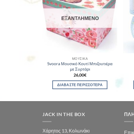
ΛΗΜΈΝΟ
ΕΞΑΝΤΛΗΜΈΝΟ
ΣΙΚΆ
ΜΟΥΣΙΚΆ
Svoora Μουσικό Κουτί Μπιζουτιέρα
τιέρα Χορεύτρια
με Συρτάρι
95
€
26,00
€
ΕΡΙΣΣΌΤΕΡΑ
ΔΙΑΒΆΣΤΕ ΠΕΡΙΣΣΌΤΕΡΑ
JACK IN THE BOX
ΠΛ
Χάρητος 13, Κολωνάκι
Επικ