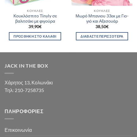
ΚΟΎΚΛΕΣ
ΚΟΎΚΛΕΣ
Κουκλόσπιτο Tinyly σε
Μωρό Μπανιου 33εκ με Γιο-
βαλιτσάκι με φιγούρα
γιό και Αξεσουάρ
39,90
€
38,50
€
ΠΡΟΣΘΉΚΗ ΣΤΟ ΚΑΛΆΘΙ
ΔΙΑΒΆΣΤΕ ΠΕΡΙΣΣΌΤΕΡΑ
JACK IN THE BOX
Χάρητος 13, Κολωνάκι
Τηλ: 210-7258735
ΠΛΗΡΟΦΟΡΊΕΣ
Επικοινωνία