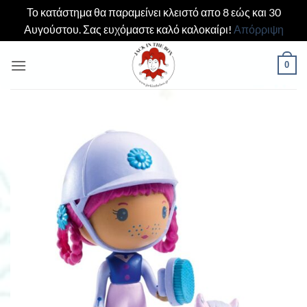
Το κατάστημα θα παραμείνει κλειστό απο 8 εώς και 30
Αυγούστου. Σας ευχόμαστε καλό καλοκαίρι!
Απόρριψη
Μετάβαση
0
στο
περιεχόμενο