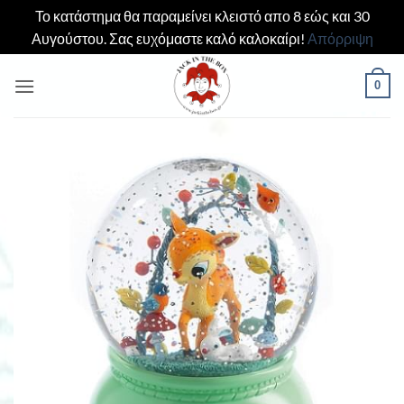
Το κατάστημα θα παραμείνει κλειστό απο 8 εώς και 30
Αυγούστου. Σας ευχόμαστε καλό καλοκαίρι!
Απόρριψη
Μετάβαση
0
στο
περιεχόμενο