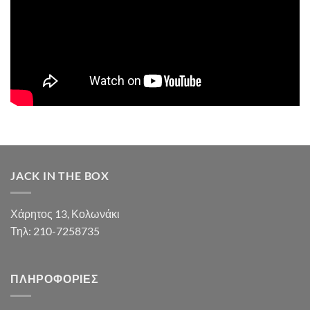
JACK IN THE BOX
Χάρητος 13, Κολωνάκι
Τηλ: 210-7258735
ΠΛΗΡΟΦΟΡΊΕΣ